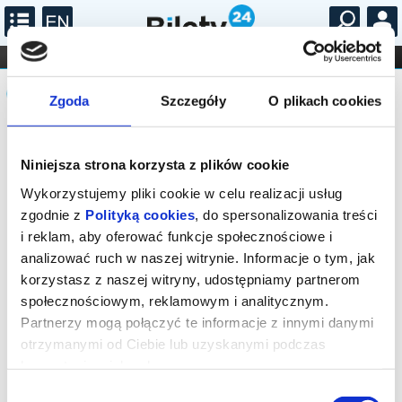
...
KONCERTY
KINO
TEATR
KABARET I
Komunikat
FILHARMONIA
OPERA I BALET
STAND-UP
Zgoda
Szczegóły
O plikach cookies
DLA DZIECI
ONLINE
KARNETY
Sprzedaż biletów on-line na wydarzenie
została zakończona.
Niniejsza strona korzysta z plików cookie
Wykorzystujemy pliki cookie w celu realizacji usług
zgodnie z
Polityką cookies
, do spersonalizowania treści
i reklam, aby oferować funkcje społecznościowe i
analizować ruch w naszej witrynie. Informacje o tym, jak
korzystasz z naszej witryny, udostępniamy partnerom
społecznościowym, reklamowym i analitycznym.
Partnerzy mogą połączyć te informacje z innymi danymi
otrzymanymi od Ciebie lub uzyskanymi podczas
korzystania z ich usług.
Wybór