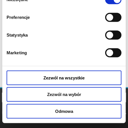
zgody
Preferencje
Statystyka
Marketing
Zezwól na wszystkie
Zezwól na wybór
Odmowa
REGULAMIN
POLITYKA
POLITYKA
COOKIES
PRYWATNOŚCI