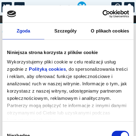
...
KONCERTY
KINO
TEATR
KABARET I
Komunikat
FILHARMONIA
OPERA I BALET
Zgoda
Szczegóły
O plikach cookies
STAND-UP
DLA DZIECI
ONLINE
KARNETY
Sprzedaż biletów on-line na wydarzenie
Niniejsza strona korzysta z plików cookie
została zakończona.
Wykorzystujemy pliki cookie w celu realizacji usług
zgodnie z
Polityką cookies
, do spersonalizowania treści
i reklam, aby oferować funkcje społecznościowe i
analizować ruch w naszej witrynie. Informacje o tym, jak
korzystasz z naszej witryny, udostępniamy partnerom
społecznościowym, reklamowym i analitycznym.
Partnerzy mogą połączyć te informacje z innymi danymi
otrzymanymi od Ciebie lub uzyskanymi podczas
korzystania z ich usług.
Wybór
Niezbędne