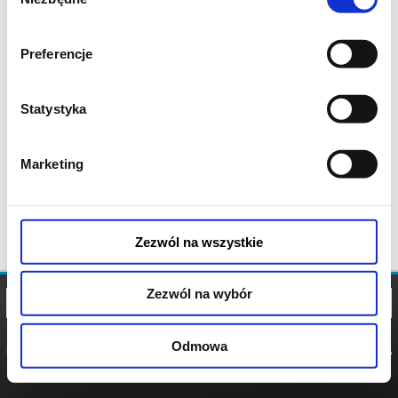
zgody
Preferencje
Statystyka
Marketing
Zezwól na wszystkie
Zezwól na wybór
Odmowa
REGULAMIN
POLITYKA
POLITYKA
COOKIES
PRYWATNOŚCI