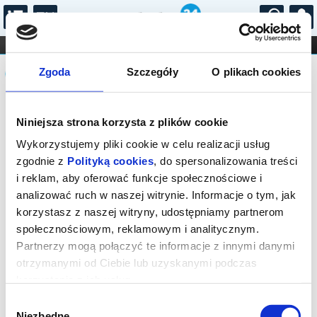
...
KONCERTY
KINO
TEATR
KABARET I
Komunikat
FILHARMONIA
OPERA I BALET
Zgoda
Szczegóły
O plikach cookies
STAND-UP
DLA DZIECI
ONLINE
KARNETY
Sprzedaż biletów on-line na wydarzenie
Niniejsza strona korzysta z plików cookie
została zakończona.
Wykorzystujemy pliki cookie w celu realizacji usług
zgodnie z
Polityką cookies
, do spersonalizowania treści
i reklam, aby oferować funkcje społecznościowe i
analizować ruch w naszej witrynie. Informacje o tym, jak
korzystasz z naszej witryny, udostępniamy partnerom
społecznościowym, reklamowym i analitycznym.
Partnerzy mogą połączyć te informacje z innymi danymi
otrzymanymi od Ciebie lub uzyskanymi podczas
korzystania z ich usług.
Wybór
Niezbędne