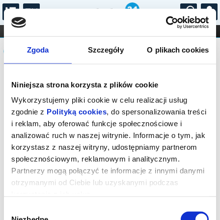
...
KONCERTY
KINO
TEATR
KABARET I
Komunikat
FILHARMONIA
OPERA I BALET
Zgoda
Szczegóły
O plikach cookies
STAND-UP
DLA DZIECI
ONLINE
KARNETY
Sprzedaż biletów on-line na wydarzenie
Niniejsza strona korzysta z plików cookie
została zakończona.
Wykorzystujemy pliki cookie w celu realizacji usług
zgodnie z
Polityką cookies
, do spersonalizowania treści
i reklam, aby oferować funkcje społecznościowe i
analizować ruch w naszej witrynie. Informacje o tym, jak
korzystasz z naszej witryny, udostępniamy partnerom
społecznościowym, reklamowym i analitycznym.
Partnerzy mogą połączyć te informacje z innymi danymi
otrzymanymi od Ciebie lub uzyskanymi podczas
korzystania z ich usług.
Wybór
Niezbędne