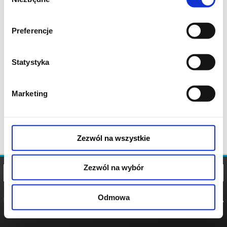
zgody
Preferencje
Statystyka
Marketing
Zezwól na wszystkie
Zezwól na wybór
Odmowa
REGULAMIN
POLITYKA
POLITYKA
COOKIES
PRYWATNOŚCI