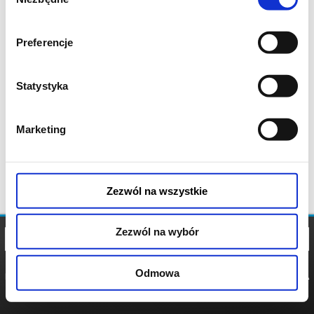
zgody
Preferencje
Statystyka
Marketing
Zezwól na wszystkie
Zezwól na wybór
Odmowa
REGULAMIN
POLITYKA
POLITYKA
COOKIES
PRYWATNOŚCI