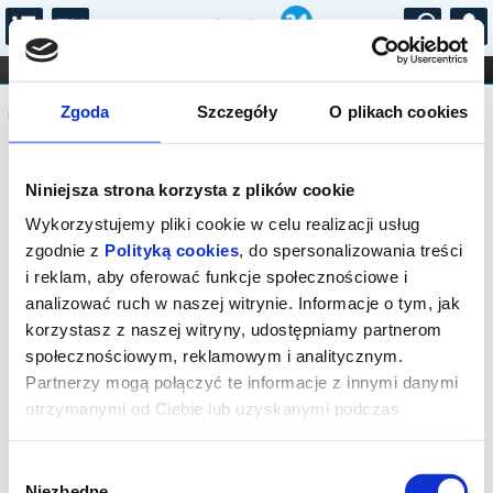
...
KONCERTY
KINO
TEATR
KABARET I
Komunikat
FILHARMONIA
OPERA I BALET
Zgoda
Szczegóły
O plikach cookies
STAND-UP
DLA DZIECI
ONLINE
KARNETY
Sprzedaż biletów on-line na wydarzenie
Niniejsza strona korzysta z plików cookie
została zakończona.
Wykorzystujemy pliki cookie w celu realizacji usług
zgodnie z
Polityką cookies
, do spersonalizowania treści
i reklam, aby oferować funkcje społecznościowe i
analizować ruch w naszej witrynie. Informacje o tym, jak
korzystasz z naszej witryny, udostępniamy partnerom
społecznościowym, reklamowym i analitycznym.
Partnerzy mogą połączyć te informacje z innymi danymi
otrzymanymi od Ciebie lub uzyskanymi podczas
korzystania z ich usług.
Wybór
Niezbędne