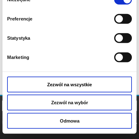
zgody
Preferencje
Statystyka
Marketing
Zezwól na wszystkie
Zezwól na wybór
Odmowa
REGULAMIN
POLITYKA
POLITYKA
COOKIES
PRYWATNOŚCI