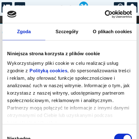
...
KONCERTY
KINO
TEATR
KABARET I
Komunikat
FILHARMONIA
OPERA I BALET
Zgoda
Szczegóły
O plikach cookies
STAND-UP
DLA DZIECI
ONLINE
KARNETY
Sprzedaż biletów on-line na wydarzenie
Niniejsza strona korzysta z plików cookie
została zakończona.
Wykorzystujemy pliki cookie w celu realizacji usług
zgodnie z
Polityką cookies
, do spersonalizowania treści
i reklam, aby oferować funkcje społecznościowe i
analizować ruch w naszej witrynie. Informacje o tym, jak
korzystasz z naszej witryny, udostępniamy partnerom
społecznościowym, reklamowym i analitycznym.
Partnerzy mogą połączyć te informacje z innymi danymi
otrzymanymi od Ciebie lub uzyskanymi podczas
korzystania z ich usług.
Wybór
Niezbędne