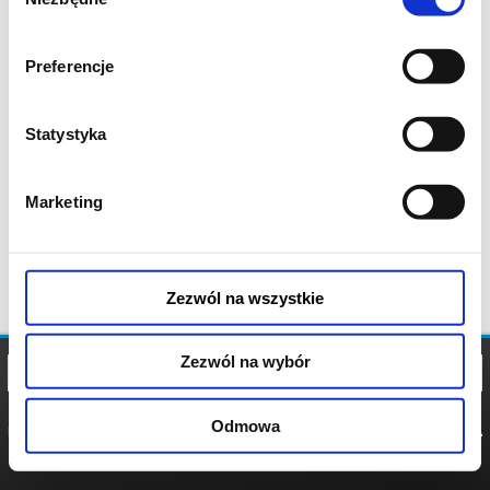
zgody
Preferencje
Statystyka
Marketing
Zezwól na wszystkie
Zezwól na wybór
Odmowa
REGULAMIN
POLITYKA
POLITYKA
COOKIES
PRYWATNOŚCI