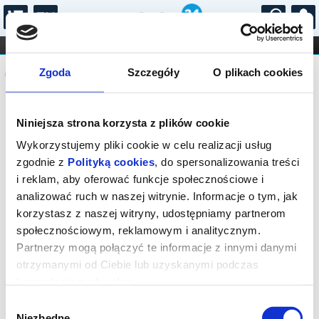
...
KONCERTY
KINO
TEATR
KABARET I
Komunikat
FILHARMONIA
OPERA I BALET
Zgoda
Szczegóły
O plikach cookies
STAND-UP
DLA DZIECI
ONLINE
KARNETY
Sprzedaż biletów on-line na wydarzenie
Niniejsza strona korzysta z plików cookie
została zakończona.
Wykorzystujemy pliki cookie w celu realizacji usług
zgodnie z
Polityką cookies
, do spersonalizowania treści
i reklam, aby oferować funkcje społecznościowe i
analizować ruch w naszej witrynie. Informacje o tym, jak
korzystasz z naszej witryny, udostępniamy partnerom
społecznościowym, reklamowym i analitycznym.
Partnerzy mogą połączyć te informacje z innymi danymi
otrzymanymi od Ciebie lub uzyskanymi podczas
korzystania z ich usług.
Wybór
Niezbędne