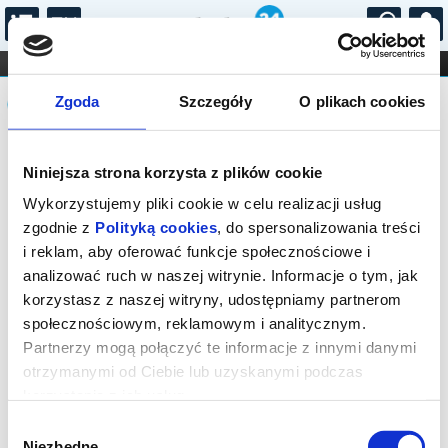
...
KONCERTY
KINO
TEATR
KABARET I
Komunikat
FILHARMONIA
OPERA I BALET
Zgoda
Szczegóły
O plikach cookies
STAND-UP
DLA DZIECI
ONLINE
KARNETY
Sprzedaż biletów on-line na wydarzenie
Niniejsza strona korzysta z plików cookie
została zakończona.
Wykorzystujemy pliki cookie w celu realizacji usług
zgodnie z
Polityką cookies
, do spersonalizowania treści
i reklam, aby oferować funkcje społecznościowe i
analizować ruch w naszej witrynie. Informacje o tym, jak
korzystasz z naszej witryny, udostępniamy partnerom
społecznościowym, reklamowym i analitycznym.
Partnerzy mogą połączyć te informacje z innymi danymi
otrzymanymi od Ciebie lub uzyskanymi podczas
korzystania z ich usług.
Wybór
Niezbędne