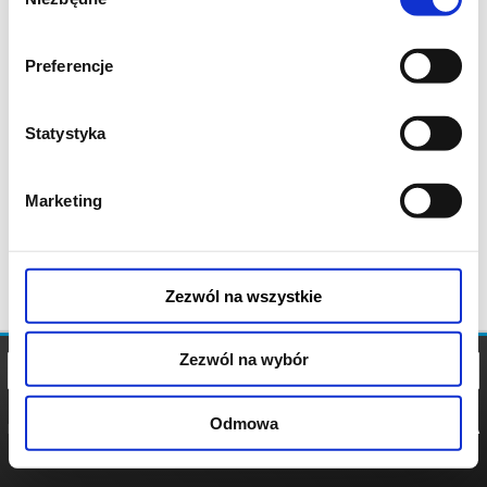
zgody
Preferencje
Statystyka
Marketing
Zezwól na wszystkie
Zezwól na wybór
Odmowa
REGULAMIN
POLITYKA
POLITYKA
COOKIES
PRYWATNOŚCI