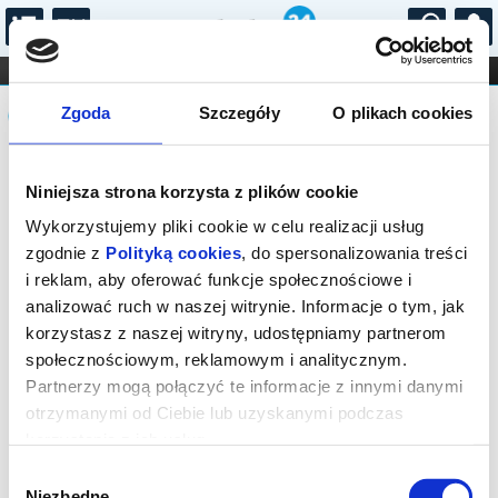
...
KONCERTY
KINO
TEATR
KABARET I
Komunikat
FILHARMONIA
OPERA I BALET
Zgoda
Szczegóły
O plikach cookies
STAND-UP
DLA DZIECI
ONLINE
KARNETY
Sprzedaż biletów on-line na wydarzenie
Niniejsza strona korzysta z plików cookie
została zakończona.
Wykorzystujemy pliki cookie w celu realizacji usług
zgodnie z
Polityką cookies
, do spersonalizowania treści
i reklam, aby oferować funkcje społecznościowe i
analizować ruch w naszej witrynie. Informacje o tym, jak
korzystasz z naszej witryny, udostępniamy partnerom
społecznościowym, reklamowym i analitycznym.
Partnerzy mogą połączyć te informacje z innymi danymi
otrzymanymi od Ciebie lub uzyskanymi podczas
korzystania z ich usług.
Wybór
Niezbędne