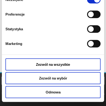
zgody
Preferencje
Statystyka
Marketing
Zezwól na wszystkie
Zezwól na wybór
Odmowa
REGULAMIN
POLITYKA
POLITYKA
COOKIES
PRYWATNOŚCI