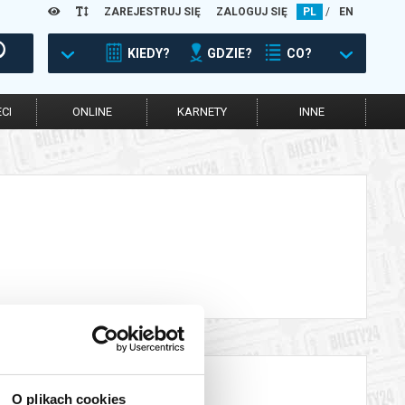
ZAREJESTRUJ SIĘ
ZALOGUJ SIĘ
PL
/
EN
KIEDY?
GDZIE?
CO?
CI
ONLINE
KARNETY
INNE
O plikach cookies