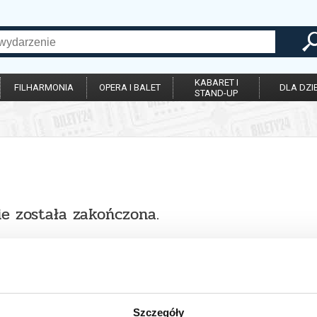
KABARET I
FILHARMONIA
OPERA I BALET
DLA DZIE
STAND-UP
ie została zakończona.
Szczegóły