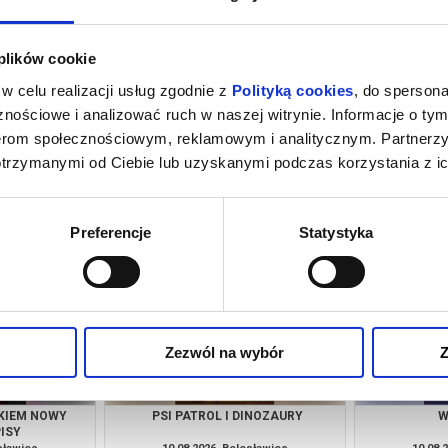
 plików cookie
w celu realizacji usług zgodnie z
Polityką cookies
, do spersona
nościowe i analizować ruch w naszej witrynie. Informacje o tym
nerom społecznościowym, reklamowym i analitycznym. Partnerz
otrzymanymi od Ciebie lub uzyskanymi podczas korzystania z ic
INOZAURY
WYSCHNIĘCI
MŁOD
esławiec
09.08.2026, Bolesławiec
09.08.
kup bilet
kup bilet
Preferencje
Statystyka
Zezwól na wybór
Z
ŁKIEM NOWY
PSI PATROL I DINOZAURY
W
ISY