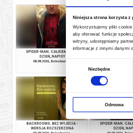
Niniejsza strona korzysta z
Wykorzystujemy pliki cookie 
aby oferować funkcje społecz
witryny, udostępniamy part
informacje z innymi danymi 
SPIDER-MAN. CAŁKIEM NOWY
PSI PATROL I D
DZIEŃ_NAPISY
08.08.2026, Bolesławiec
09.08.2026, Bol
Wybór
kup bilet
Niezbędne
zgody
Odmowa
BACKROOMS. BEZ WYJŚCIA -
SPIDER-MAN. CA
WERSJA ROZSZERZONA
DZIEŃ_NAP