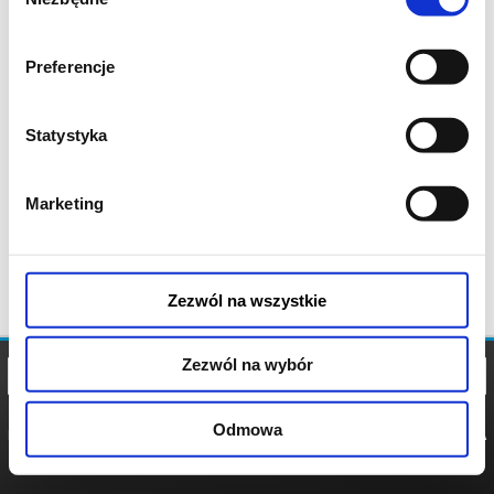
zgody
Preferencje
Statystyka
Marketing
Zezwól na wszystkie
Zezwól na wybór
Odmowa
REGULAMIN
POLITYKA
POLITYKA
COOKIES
PRYWATNOŚCI