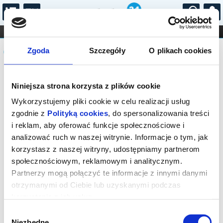
...
KONCERTY
KINO
TEATR
KABARET I
Komunikat
FILHARMONIA
OPERA I BALET
Zgoda
Szczegóły
O plikach cookies
STAND-UP
DLA DZIECI
ONLINE
KARNETY
Sprzedaż biletów on-line na wydarzenie
Niniejsza strona korzysta z plików cookie
została zakończona.
Wykorzystujemy pliki cookie w celu realizacji usług
zgodnie z
Polityką cookies
, do spersonalizowania treści
i reklam, aby oferować funkcje społecznościowe i
analizować ruch w naszej witrynie. Informacje o tym, jak
korzystasz z naszej witryny, udostępniamy partnerom
społecznościowym, reklamowym i analitycznym.
Partnerzy mogą połączyć te informacje z innymi danymi
otrzymanymi od Ciebie lub uzyskanymi podczas
korzystania z ich usług.
Wybór
Niezbędne