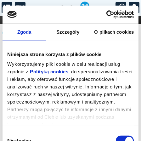
...
KONCERTY
KINO
TEATR
KABARET I
Komunikat
FILHARMONIA
OPERA I BALET
Zgoda
Szczegóły
O plikach cookies
STAND-UP
DLA DZIECI
ONLINE
KARNETY
Sprzedaż biletów on-line na wydarzenie
Niniejsza strona korzysta z plików cookie
została zakończona.
Wykorzystujemy pliki cookie w celu realizacji usług
zgodnie z
Polityką cookies
, do spersonalizowania treści
i reklam, aby oferować funkcje społecznościowe i
analizować ruch w naszej witrynie. Informacje o tym, jak
korzystasz z naszej witryny, udostępniamy partnerom
społecznościowym, reklamowym i analitycznym.
Partnerzy mogą połączyć te informacje z innymi danymi
otrzymanymi od Ciebie lub uzyskanymi podczas
korzystania z ich usług.
Wybór
Niezbędne