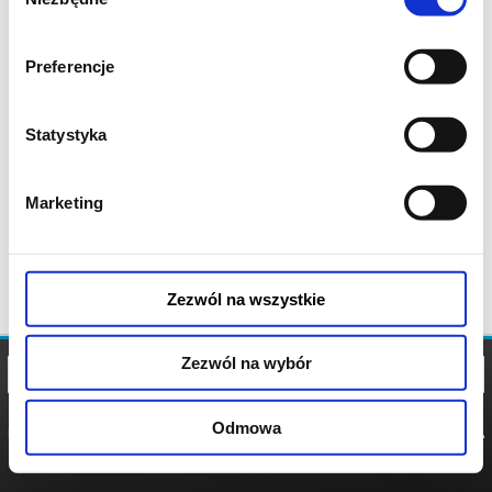
zgody
Preferencje
Statystyka
Marketing
Zezwól na wszystkie
Zezwól na wybór
Odmowa
REGULAMIN
POLITYKA
POLITYKA
COOKIES
PRYWATNOŚCI