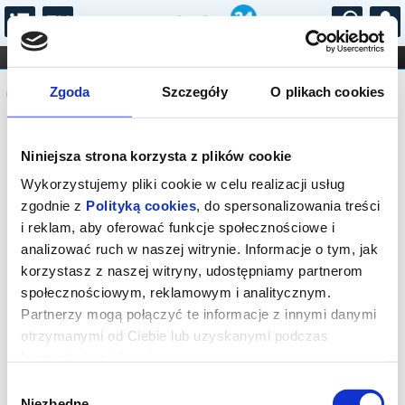
...
KONCERTY
KINO
TEATR
KABARET I
Komunikat
FILHARMONIA
OPERA I BALET
Zgoda
Szczegóły
O plikach cookies
STAND-UP
DLA DZIECI
ONLINE
KARNETY
Sprzedaż biletów on-line na wydarzenie
Niniejsza strona korzysta z plików cookie
została zakończona.
Wykorzystujemy pliki cookie w celu realizacji usług
zgodnie z
Polityką cookies
, do spersonalizowania treści
i reklam, aby oferować funkcje społecznościowe i
analizować ruch w naszej witrynie. Informacje o tym, jak
korzystasz z naszej witryny, udostępniamy partnerom
społecznościowym, reklamowym i analitycznym.
Partnerzy mogą połączyć te informacje z innymi danymi
otrzymanymi od Ciebie lub uzyskanymi podczas
korzystania z ich usług.
Wybór
Niezbędne