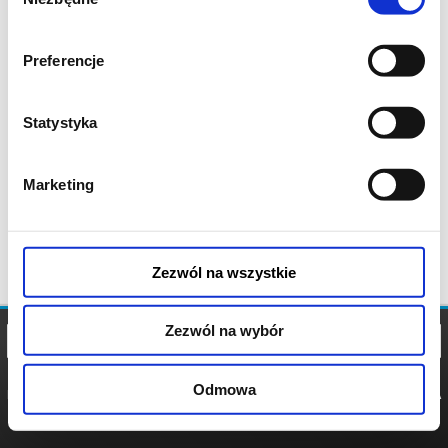
zgody
Preferencje
Statystyka
Marketing
Zezwól na wszystkie
Zezwól na wybór
Odmowa
REGULAMIN
POLITYKA
POLITYKA
COOKIES
PRYWATNOŚCI