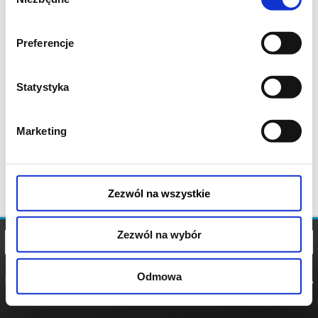
zgody
Preferencje
Statystyka
Marketing
Zezwól na wszystkie
Zezwól na wybór
Odmowa
REGULAMIN
POLITYKA
POLITYKA
COOKIES
PRYWATNOŚCI