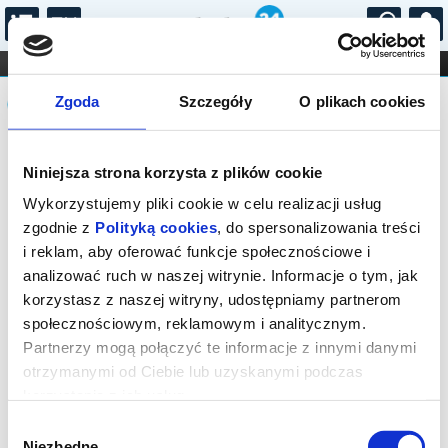
...
KONCERTY
KINO
TEATR
KABARET I
Komunikat
FILHARMONIA
OPERA I BALET
Zgoda
Szczegóły
O plikach cookies
STAND-UP
DLA DZIECI
ONLINE
KARNETY
Sprzedaż biletów on-line na wydarzenie
Niniejsza strona korzysta z plików cookie
została zakończona.
Wykorzystujemy pliki cookie w celu realizacji usług
zgodnie z
Polityką cookies
, do spersonalizowania treści
i reklam, aby oferować funkcje społecznościowe i
analizować ruch w naszej witrynie. Informacje o tym, jak
korzystasz z naszej witryny, udostępniamy partnerom
społecznościowym, reklamowym i analitycznym.
Partnerzy mogą połączyć te informacje z innymi danymi
otrzymanymi od Ciebie lub uzyskanymi podczas
korzystania z ich usług.
Wybór
Niezbędne