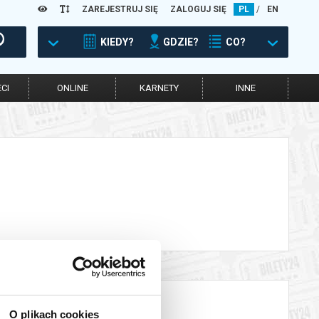
ZAREJESTRUJ SIĘ
ZALOGUJ SIĘ
PL
/
EN
KIEDY?
GDZIE?
CO?
CI
ONLINE
KARNETY
INNE
O plikach cookies