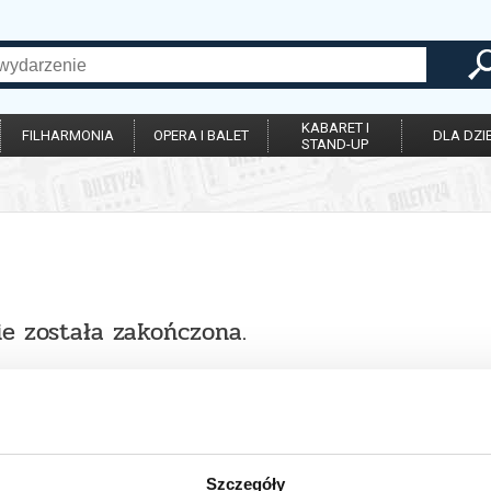
KABARET I
FILHARMONIA
OPERA I BALET
DLA DZIE
STAND-UP
ie została zakończona.
Szczegóły