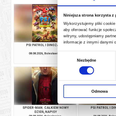
Niniejsza strona korzysta z
Wykorzystujemy pliki cookie 
aby oferować funkcje społecz
witryny, udostępniamy part
informacje z innymi danymi 
PSI PATROL I DINOZAURY
WYSCHNI
08.08.2026, Bolesławiec
08.08.2026, Bol
Wybór
kup bilet
Niezbędne
zgody
Odmowa
SPIDER-MAN. CAŁKIEM NOWY
PSI PATROL I D
DZIEŃ_NAPISY