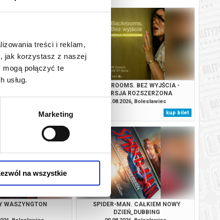
lizowania treści i reklam,
, jak korzystasz z naszej
y mogą połączyć te
h usług.
AN. CAŁKIEM NOWY
BACKROOMS. BEZ WYJŚCIA -
IEŃ_DUBBING
WERSJA ROZSZERZONA
2026, Bolesławiec
08.08.2026, Bolesławiec
kup bilet
kup bilet
Marketing
ezwól na wszystkie
Y WASZYNGTON
SPIDER-MAN. CAŁKIEM NOWY
DZIEŃ_DUBBING