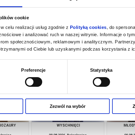
 plików cookie
w celu realizacji usług zgodnie z
Polityką cookies
, do spersona
nościowe i analizować ruch w naszej witrynie. Informacje o tym
nerom społecznościowym, reklamowym i analitycznym. Partnerz
otrzymanymi od Ciebie lub uzyskanymi podczas korzystania z ic
ĘCI
MŁODY WASZYNGTON
SPIDER-M
DZ
esławiec
08.08.2026, Bolesławiec
08.08.
kup bilet
kup bilet
Preferencje
Statystyka
Zezwól na wybór
Z
INOZAURY
WYSCHNIĘCI
MŁOD