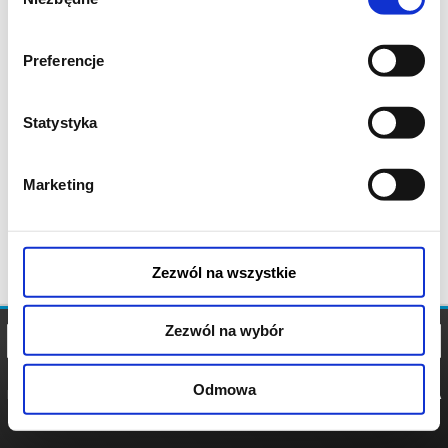
zgody
Preferencje
Statystyka
Marketing
Zezwól na wszystkie
Zezwól na wybór
Odmowa
REGULAMIN
POLITYKA
POLITYKA
COOKIES
PRYWATNOŚCI