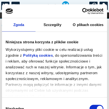
...
KONCERTY
KINO
TEATR
KABARET I
Komunikat
FILHARMONIA
OPERA I BALET
Zgoda
Szczegóły
O plikach cookies
STAND-UP
DLA DZIECI
ONLINE
KARNETY
Sprzedaż biletów on-line na wydarzenie
Niniejsza strona korzysta z plików cookie
została zakończona.
Wykorzystujemy pliki cookie w celu realizacji usług
zgodnie z
Polityką cookies
, do spersonalizowania treści
i reklam, aby oferować funkcje społecznościowe i
analizować ruch w naszej witrynie. Informacje o tym, jak
korzystasz z naszej witryny, udostępniamy partnerom
społecznościowym, reklamowym i analitycznym.
Partnerzy mogą połączyć te informacje z innymi danymi
otrzymanymi od Ciebie lub uzyskanymi podczas
korzystania z ich usług.
Wybór
Niezbędne