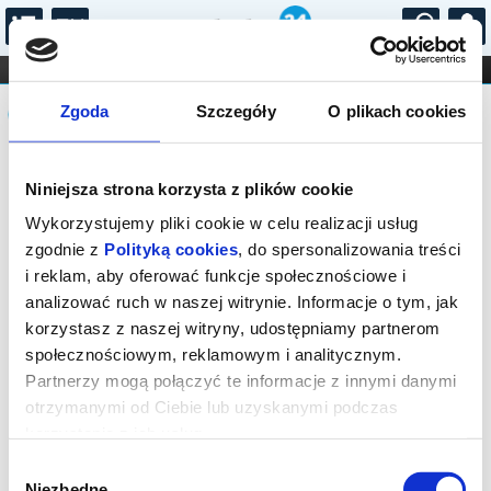
...
KONCERTY
KINO
TEATR
KABARET I
Komunikat
FILHARMONIA
OPERA I BALET
Zgoda
Szczegóły
O plikach cookies
STAND-UP
DLA DZIECI
ONLINE
KARNETY
Sprzedaż biletów on-line na wydarzenie
Niniejsza strona korzysta z plików cookie
została zakończona.
Wykorzystujemy pliki cookie w celu realizacji usług
zgodnie z
Polityką cookies
, do spersonalizowania treści
i reklam, aby oferować funkcje społecznościowe i
analizować ruch w naszej witrynie. Informacje o tym, jak
korzystasz z naszej witryny, udostępniamy partnerom
społecznościowym, reklamowym i analitycznym.
Partnerzy mogą połączyć te informacje z innymi danymi
otrzymanymi od Ciebie lub uzyskanymi podczas
korzystania z ich usług.
Wybór
Niezbędne