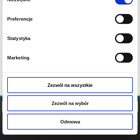
zgody
Preferencje
Statystyka
Marketing
Zezwól na wszystkie
Zezwól na wybór
Odmowa
REGULAMIN
POLITYKA
POLITYKA
COOKIES
PRYWATNOŚCI