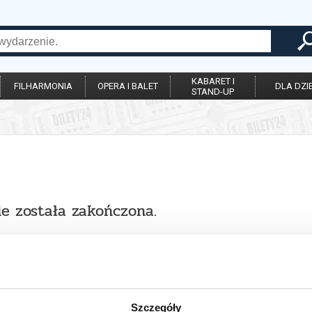
KABARET I
FILHARMONIA
OPERA I BALET
DLA DZIE
STAND-UP
ie została zakończona.
Szczegóły