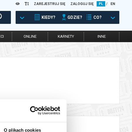
ZAREJESTRUJ SIĘ
ZALOGUJ SIĘ
PL
/
EN
KIEDY?
GDZIE?
CO?
CI
ONLINE
KARNETY
INNE
O plikach cookies