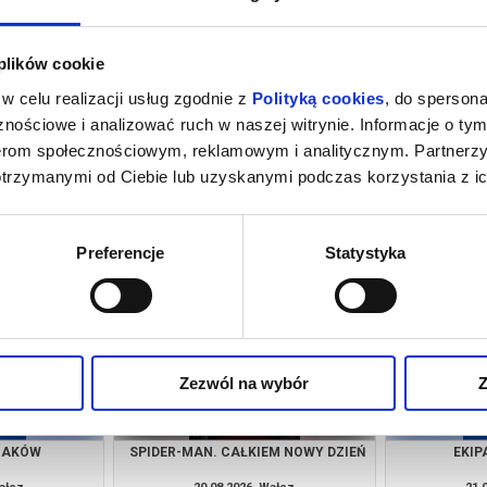
 plików cookie
w celu realizacji usług zgodnie z
Polityką cookies
, do spersona
nościowe i analizować ruch w naszej witrynie. Informacje o tym
nerom społecznościowym, reklamowym i analitycznym. Partnerz
otrzymanymi od Ciebie lub uzyskanymi podczas korzystania z ic
NIE
MINIONKI I STRASZYDŁA
Z
Wałcz
09.08.2026, Wałcz
09.
kup bilet
kup bilet
Preferencje
Statystyka
Zezwól na wybór
Z
RZAKÓW
SPIDER-MAN. CAŁKIEM NOWY DZIEŃ
EKIP