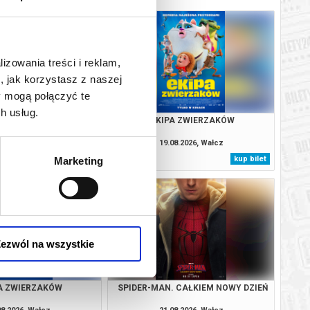
lizowania treści i reklam,
, jak korzystasz z naszej
y mogą połączyć te
h usług.
APROSZENIE
EKIPA ZWIERZAKÓW
08.2026, Wałcz
19.08.2026, Wałcz
kup bilet
kup bilet
Marketing
ezwól na wszystkie
A ZWIERZAKÓW
SPIDER-MAN. CAŁKIEM NOWY DZIEŃ