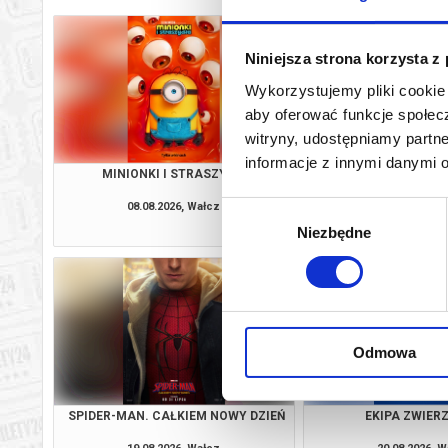
Niniejsza strona korzysta z
Wykorzystujemy pliki cookie 
aby oferować funkcje społecz
witryny, udostępniamy part
informacje z innymi danymi 
MINIONKI I STRASZYDŁA
ZAPROSZE
08.08.2026, Wałcz
08.08.2026, 
Wybór
kup bilet
Niezbędne
zgody
Odmowa
SPIDER-MAN. CAŁKIEM NOWY DZIEŃ
EKIPA ZWIE