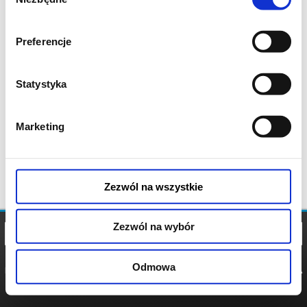
zgody
Preferencje
Statystyka
Marketing
Zezwól na wszystkie
Zezwól na wybór
Odmowa
REGULAMIN
POLITYKA
POLITYKA
COOKIES
PRYWATNOŚCI