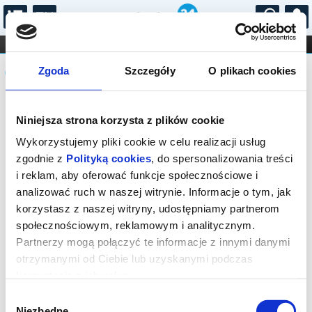
...
KONCERTY
KINO
TEATR
KABARET I
Komunikat
FILHARMONIA
OPERA I BALET
Zgoda
Szczegóły
O plikach cookies
STAND-UP
DLA DZIECI
ONLINE
KARNETY
Sprzedaż biletów on-line na wydarzenie
Niniejsza strona korzysta z plików cookie
została zakończona.
Wykorzystujemy pliki cookie w celu realizacji usług
zgodnie z
Polityką cookies
, do spersonalizowania treści
i reklam, aby oferować funkcje społecznościowe i
analizować ruch w naszej witrynie. Informacje o tym, jak
korzystasz z naszej witryny, udostępniamy partnerom
społecznościowym, reklamowym i analitycznym.
Partnerzy mogą połączyć te informacje z innymi danymi
otrzymanymi od Ciebie lub uzyskanymi podczas
korzystania z ich usług.
Wybór
Niezbędne