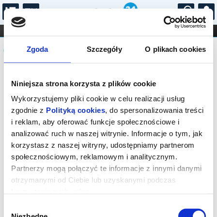
...
KONCERTY
KINO
TEATR
KABARET I
Komunikat
FILHARMONIA
OPERA I BALET
Zgoda
Szczegóły
O plikach cookies
STAND-UP
DLA DZIECI
ONLINE
KARNETY
Sprzedaż biletów on-line na wydarzenie
Niniejsza strona korzysta z plików cookie
została zakończona.
Wykorzystujemy pliki cookie w celu realizacji usług
zgodnie z
Polityką cookies
, do spersonalizowania treści
i reklam, aby oferować funkcje społecznościowe i
analizować ruch w naszej witrynie. Informacje o tym, jak
korzystasz z naszej witryny, udostępniamy partnerom
społecznościowym, reklamowym i analitycznym.
Partnerzy mogą połączyć te informacje z innymi danymi
otrzymanymi od Ciebie lub uzyskanymi podczas
korzystania z ich usług.
Wybór
Niezbędne