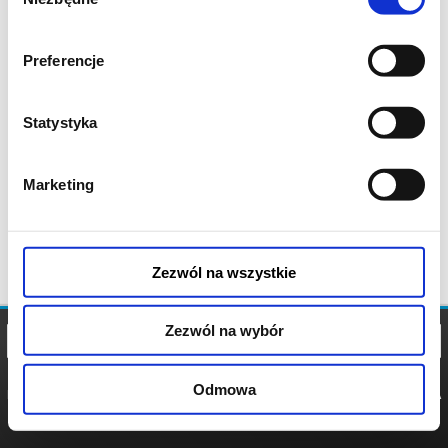
zgody
Preferencje
Statystyka
Marketing
Zezwól na wszystkie
Zezwól na wybór
Odmowa
REGULAMIN
POLITYKA
POLITYKA
COOKIES
PRYWATNOŚCI