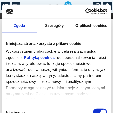
...
KONCERTY
KINO
TEATR
KABARET I
Komunikat
FILHARMONIA
OPERA I BALET
Zgoda
Szczegóły
O plikach cookies
STAND-UP
DLA DZIECI
ONLINE
KARNETY
Sprzedaż biletów on-line na wydarzenie
Niniejsza strona korzysta z plików cookie
została zakończona.
Wykorzystujemy pliki cookie w celu realizacji usług
zgodnie z
Polityką cookies
, do spersonalizowania treści
i reklam, aby oferować funkcje społecznościowe i
analizować ruch w naszej witrynie. Informacje o tym, jak
korzystasz z naszej witryny, udostępniamy partnerom
społecznościowym, reklamowym i analitycznym.
Partnerzy mogą połączyć te informacje z innymi danymi
otrzymanymi od Ciebie lub uzyskanymi podczas
korzystania z ich usług.
Wybór
Niezbędne