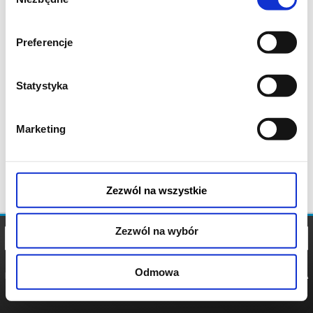
zgody
Preferencje
Statystyka
Marketing
Zezwól na wszystkie
Zezwól na wybór
Odmowa
REGULAMIN
POLITYKA
POLITYKA
COOKIES
PRYWATNOŚCI