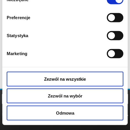
zgody
Preferencje
Statystyka
Marketing
Zezwól na wszystkie
Zezwól na wybór
Odmowa
REGULAMIN
POLITYKA
POLITYKA
COOKIES
PRYWATNOŚCI