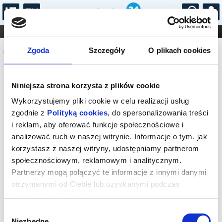
...
KONCERTY
KINO
TEATR
KABARET I
Komunikat
FILHARMONIA
OPERA I BALET
Zgoda
Szczegóły
O plikach cookies
STAND-UP
DLA DZIECI
ONLINE
KARNETY
Sprzedaż biletów on-line na wydarzenie
Niniejsza strona korzysta z plików cookie
została zakończona.
Wykorzystujemy pliki cookie w celu realizacji usług
zgodnie z
Polityką cookies
, do spersonalizowania treści
i reklam, aby oferować funkcje społecznościowe i
analizować ruch w naszej witrynie. Informacje o tym, jak
korzystasz z naszej witryny, udostępniamy partnerom
społecznościowym, reklamowym i analitycznym.
Partnerzy mogą połączyć te informacje z innymi danymi
otrzymanymi od Ciebie lub uzyskanymi podczas
korzystania z ich usług.
Wybór
Niezbędne