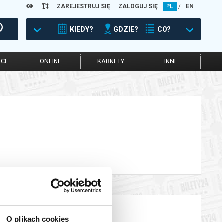
ZAREJESTRUJ SIĘ
ZALOGUJ SIĘ
PL
/
EN
KIEDY?
GDZIE?
CO?
CI
ONLINE
KARNETY
INNE
O plikach cookies