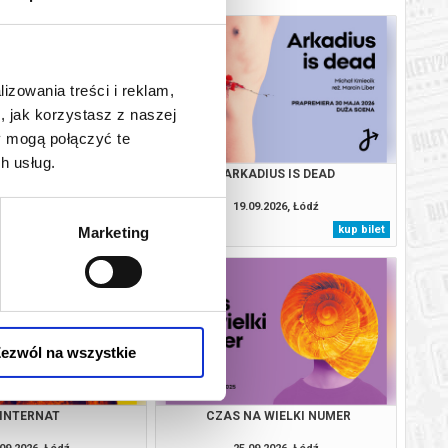
lizowania treści i reklam,
, jak korzystasz z naszej
y mogą połączyć te
h usług.
ANIE MUZGÓ
ARKADIUS IS DEAD
09.2026, Łódź
19.09.2026, Łódź
kup bilet
kup bilet
Marketing
ezwól na wszystkie
INTERNAT
CZAS NA WIELKI NUMER