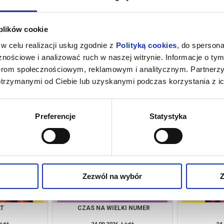
 plików cookie
w celu realizacji usług zgodnie z
Polityką cookies
, do spersona
nościowe i analizować ruch w naszej witrynie. Informacje o tym
nerom społecznościowym, reklamowym i analitycznym. Partnerz
otrzymanymi od Ciebie lub uzyskanymi podczas korzystania z ic
UZGÓ
PŁYWALNIA
PR
Łódź
18.09.2026, Łódź
19.
kup bilet
info
Preferencje
Statystyka
Zezwól na wybór
Z
AT
CZAS NA WIELKI NUMER