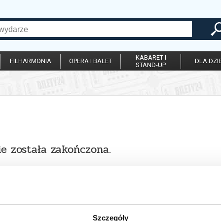
KABARET I
FILHARMONIA
OPERA I BALET
DLA DZIE
STAND-UP
ie została zakończona.
Szczegóły