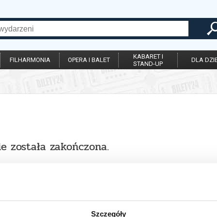
KABARET I
FILHARMONIA
OPERA I BALET
DLA DZIE
STAND-UP
ie została zakończona.
Szczegóły