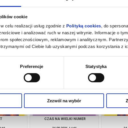
 plików cookie
w celu realizacji usług zgodnie z
Polityką cookies
, do spersona
nościowe i analizować ruch w naszej witrynie. Informacje o tym
nerom społecznościowym, reklamowym i analitycznym. Partnerz
otrzymanymi od Ciebie lub uzyskanymi podczas korzystania z ic
UZGÓ
PŁYWALNIA
PR
Łódź
18.09.2026, Łódź
19.
kup bilet
info
Preferencje
Statystyka
Zezwól na wybór
Z
AT
CZAS NA WIELKI NUMER