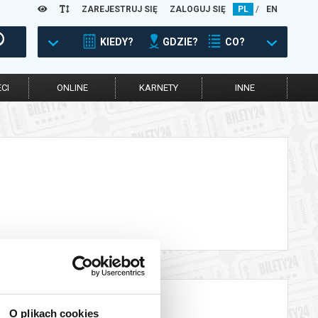
ZAREJESTRUJ SIĘ
ZALOGUJ SIĘ
PL
/
EN
KIEDY?
GDZIE?
CO?
CI
ONLINE
KARNETY
INNE
O plikach cookies