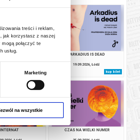
lizowania treści i reklam,
, jak korzystasz z naszej
y mogą połączyć te
h usług.
ANIE MUZGÓ
ARKADIUS IS DEAD
09.2026, Łódź
19.09.2026, Łódź
kup bilet
kup bilet
Marketing
ezwól na wszystkie
INTERNAT
CZAS NA WIELKI NUMER