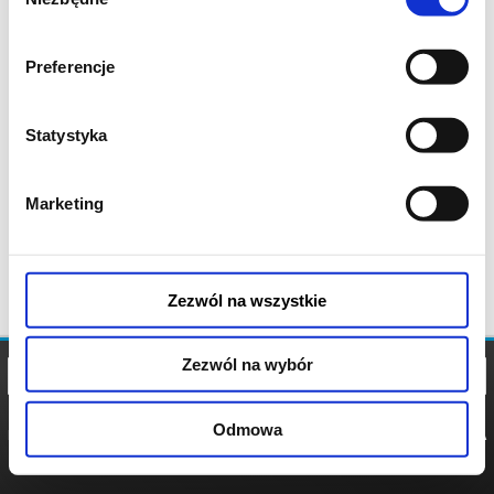
zgody
Preferencje
Statystyka
Marketing
Zezwól na wszystkie
Zezwól na wybór
Odmowa
REGULAMIN
POLITYKA
POLITYKA
COOKIES
PRYWATNOŚCI