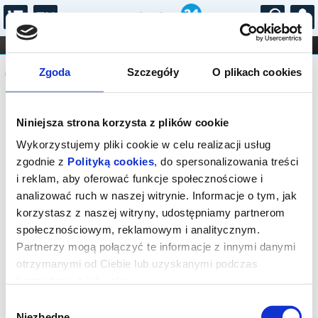
...
KONCERTY
KINO
TEATR
KABARET I
Komunikat
FILHARMONIA
OPERA I BALET
Zgoda
Szczegóły
O plikach cookies
STAND-UP
DLA DZIECI
ONLINE
KARNETY
Sprzedaż biletów on-line na wydarzenie
Niniejsza strona korzysta z plików cookie
została zakończona.
Wykorzystujemy pliki cookie w celu realizacji usług
zgodnie z
Polityką cookies
, do spersonalizowania treści
i reklam, aby oferować funkcje społecznościowe i
analizować ruch w naszej witrynie. Informacje o tym, jak
korzystasz z naszej witryny, udostępniamy partnerom
społecznościowym, reklamowym i analitycznym.
Partnerzy mogą połączyć te informacje z innymi danymi
otrzymanymi od Ciebie lub uzyskanymi podczas
korzystania z ich usług.
Wybór
Niezbędne