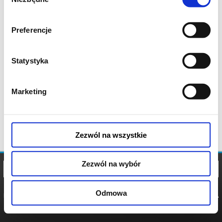
zgody
Preferencje
Statystyka
Marketing
Zezwól na wszystkie
Zezwól na wybór
Odmowa
REGULAMIN
POLITYKA
POLITYKA
COOKIES
PRYWATNOŚCI