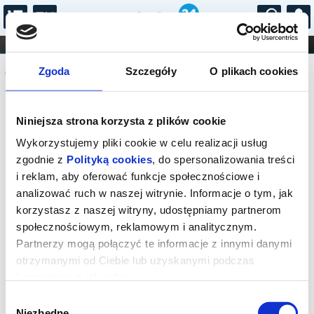
...
KONCERTY
KINO
TEATR
KABARET I
Komunikat
FILHARMONIA
OPERA I BALET
Zgoda
Szczegóły
O plikach cookies
STAND-UP
DLA DZIECI
ONLINE
KARNETY
Sprzedaż biletów on-line na wydarzenie
Niniejsza strona korzysta z plików cookie
została zakończona.
Wykorzystujemy pliki cookie w celu realizacji usług
zgodnie z
Polityką cookies
, do spersonalizowania treści
i reklam, aby oferować funkcje społecznościowe i
analizować ruch w naszej witrynie. Informacje o tym, jak
korzystasz z naszej witryny, udostępniamy partnerom
społecznościowym, reklamowym i analitycznym.
Partnerzy mogą połączyć te informacje z innymi danymi
otrzymanymi od Ciebie lub uzyskanymi podczas
korzystania z ich usług.
Wybór
Niezbędne