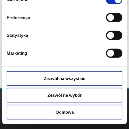
zgody
Preferencje
Statystyka
Marketing
Zezwól na wszystkie
Zezwól na wybór
Odmowa
REGULAMIN
POLITYKA
POLITYKA
COOKIES
PRYWATNOŚCI