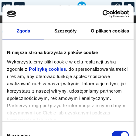
...
KONCERTY
KINO
TEATR
KABARET I
Komunikat
FILHARMONIA
OPERA I BALET
Zgoda
Szczegóły
O plikach cookies
STAND-UP
DLA DZIECI
ONLINE
KARNETY
Sprzedaż biletów on-line na wydarzenie
Niniejsza strona korzysta z plików cookie
została zakończona.
Wykorzystujemy pliki cookie w celu realizacji usług
zgodnie z
Polityką cookies
, do spersonalizowania treści
i reklam, aby oferować funkcje społecznościowe i
analizować ruch w naszej witrynie. Informacje o tym, jak
korzystasz z naszej witryny, udostępniamy partnerom
społecznościowym, reklamowym i analitycznym.
Partnerzy mogą połączyć te informacje z innymi danymi
otrzymanymi od Ciebie lub uzyskanymi podczas
korzystania z ich usług.
Wybór
Niezbędne