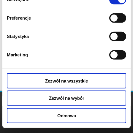
zgody
Preferencje
Statystyka
Marketing
Zezwól na wszystkie
Zezwól na wybór
Odmowa
REGULAMIN
POLITYKA
POLITYKA
COOKIES
PRYWATNOŚCI