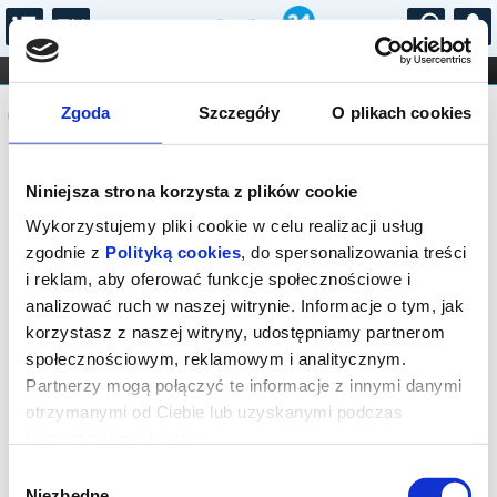
...
KONCERTY
KINO
TEATR
KABARET I
Komunikat
FILHARMONIA
OPERA I BALET
Zgoda
Szczegóły
O plikach cookies
STAND-UP
DLA DZIECI
ONLINE
KARNETY
Sprzedaż biletów on-line na wydarzenie
Niniejsza strona korzysta z plików cookie
została zakończona.
Wykorzystujemy pliki cookie w celu realizacji usług
zgodnie z
Polityką cookies
, do spersonalizowania treści
i reklam, aby oferować funkcje społecznościowe i
analizować ruch w naszej witrynie. Informacje o tym, jak
korzystasz z naszej witryny, udostępniamy partnerom
społecznościowym, reklamowym i analitycznym.
Partnerzy mogą połączyć te informacje z innymi danymi
otrzymanymi od Ciebie lub uzyskanymi podczas
korzystania z ich usług.
Wybór
Niezbędne