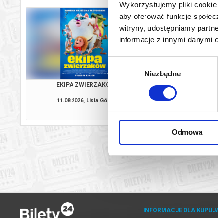
Wykorzystujemy pliki cookie 
aby oferować funkcje społecz
witryny, udostępniamy part
informacje z innymi danymi 
Wybór
Niezbędne
zgody
EKIPA ZWIERZAKÓW
EKIPA ZWIE
11.08.2026, Lisia Góra
13.08.2026, Lis
kup bilet
Odmowa
INFORMACJE DLA KUPUJ