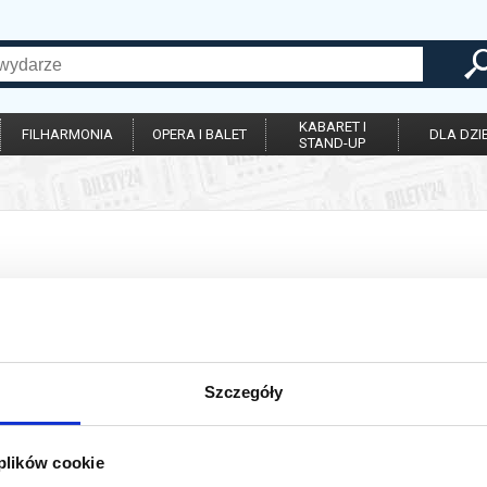
KABARET I
FILHARMONIA
OPERA I BALET
DLA DZIE
STAND-UP
ie została zakończona.
Szczegóły
 plików cookie