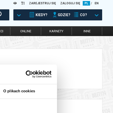
ZAREJESTRUJ SIĘ
ZALOGUJ SIĘ
PL
/
EN
KIEDY?
GDZIE?
CO?
CI
ONLINE
KARNETY
INNE
O plikach cookies