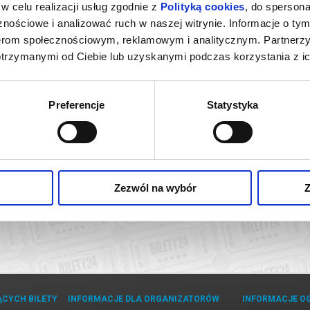
w celu realizacji usług zgodnie z
Polityką cookies
, do spersona
nościowe i analizować ruch w naszej witrynie. Informacje o tym
nerom społecznościowym, reklamowym i analitycznym. Partnerz
otrzymanymi od Ciebie lub uzyskanymi podczas korzystania z ic
Preferencje
Statystyka
RZAKÓW
ia Góra
kup bilet
Zezwól na wybór
Z
ĄCYCH BILETY
INFORMACJE DLA ORGANIZATORÓW
INFORMACJE O