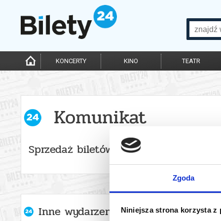
KONCERTY
KINO
TEATR
Komunikat
Sprzedaż biletów on-line na wydarzen
Zgoda
Inne wydarzenia organizatora
Niniejsza strona korzysta z