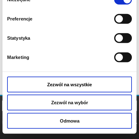
zgody
Preferencje
Statystyka
Marketing
Zezwól na wszystkie
Zezwól na wybór
Odmowa
REGULAMIN
POLITYKA
POLITYKA
COOKIES
PRYWATNOŚCI