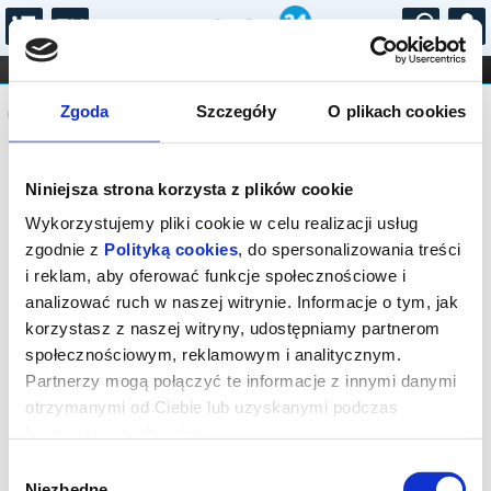
...
KONCERTY
KINO
TEATR
KABARET I
Komunikat
FILHARMONIA
OPERA I BALET
Zgoda
Szczegóły
O plikach cookies
STAND-UP
DLA DZIECI
ONLINE
KARNETY
Sprzedaż biletów on-line na wydarzenie
Niniejsza strona korzysta z plików cookie
została zakończona.
Wykorzystujemy pliki cookie w celu realizacji usług
zgodnie z
Polityką cookies
, do spersonalizowania treści
i reklam, aby oferować funkcje społecznościowe i
analizować ruch w naszej witrynie. Informacje o tym, jak
korzystasz z naszej witryny, udostępniamy partnerom
społecznościowym, reklamowym i analitycznym.
Partnerzy mogą połączyć te informacje z innymi danymi
otrzymanymi od Ciebie lub uzyskanymi podczas
korzystania z ich usług.
Wybór
Niezbędne