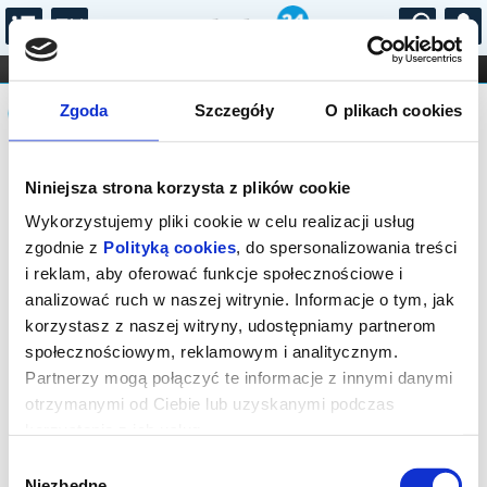
...
KONCERTY
KINO
TEATR
KABARET I
Komunikat
FILHARMONIA
OPERA I BALET
Zgoda
Szczegóły
O plikach cookies
STAND-UP
DLA DZIECI
ONLINE
KARNETY
Sprzedaż biletów on-line na wydarzenie
Niniejsza strona korzysta z plików cookie
została zakończona.
Wykorzystujemy pliki cookie w celu realizacji usług
zgodnie z
Polityką cookies
, do spersonalizowania treści
i reklam, aby oferować funkcje społecznościowe i
analizować ruch w naszej witrynie. Informacje o tym, jak
korzystasz z naszej witryny, udostępniamy partnerom
społecznościowym, reklamowym i analitycznym.
Partnerzy mogą połączyć te informacje z innymi danymi
otrzymanymi od Ciebie lub uzyskanymi podczas
korzystania z ich usług.
Wybór
Niezbędne