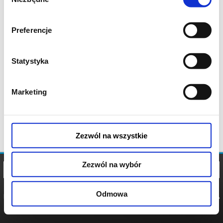
zgody
Preferencje
Statystyka
Marketing
Zezwól na wszystkie
Zezwól na wybór
Odmowa
REGULAMIN
POLITYKA
POLITYKA
COOKIES
PRYWATNOŚCI