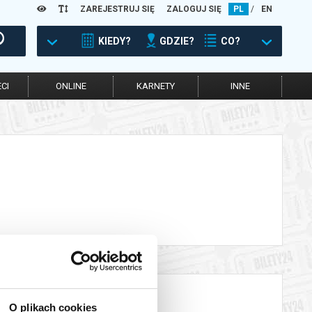
ZAREJESTRUJ SIĘ
ZALOGUJ SIĘ
PL
/
EN
KIEDY?
GDZIE?
CO?
CI
ONLINE
KARNETY
INNE
O plikach cookies