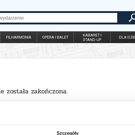
KABARET I
FILHARMONIA
OPERA I BALET
DLA DZIE
STAND-UP
ie została zakończona.
Szczegóły