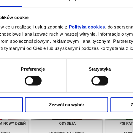
 plików cookie
w celu realizacji usług zgodnie z
Polityką cookies
, do spersona
nościowe i analizować ruch w naszej witrynie. Informacje o tym
nerom społecznościowym, reklamowym i analitycznym. Partnerz
otrzymanymi od Ciebie lub uzyskanymi podczas korzystania z ic
RL
SPIDER-MAN. CAŁKIEM NOWY DZIEŃ
lkowice
08.08.2026, Polkowice
08.08
kup bilet
kup bilet
Preferencje
Statystyka
Zezwól na wybór
Z
M NOWY DZIEŃ
ODYSEJA
PSI PA