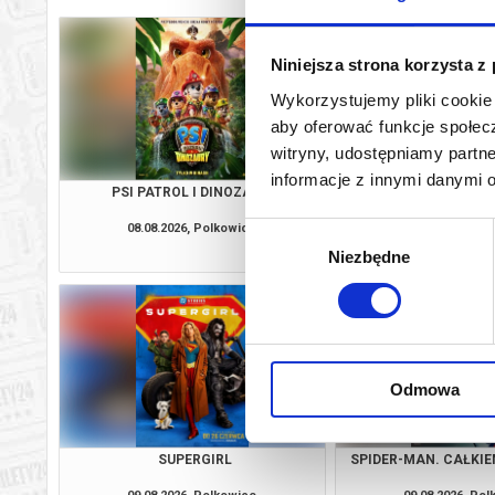
Niniejsza strona korzysta z
Wykorzystujemy pliki cookie 
aby oferować funkcje społecz
witryny, udostępniamy part
informacje z innymi danymi 
PSI PATROL I DINOZAURY
SUPERGI
08.08.2026, Polkowice
08.08.2026, Po
Wybór
kup bilet
Niezbędne
zgody
Odmowa
SUPERGIRL
SPIDER-MAN. CAŁKIE