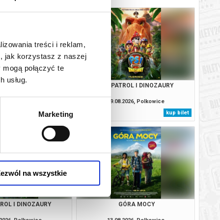
lizowania treści i reklam,
, jak korzystasz z naszej
y mogą połączyć te
h usług.
ODYSEJA
PSI PATROL I DINOZAURY
.2026, Polkowice
09.08.2026, Polkowice
kup bilet
kup bilet
Marketing
ezwól na wszystkie
TROL I DINOZAURY
GÓRA MOCY