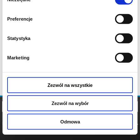
zgody
Preferencje
Statystyka
Marketing
Zezwól na wszystkie
Zezwól na wybór
Odmowa
REGULAMIN
POLITYKA
POLITYKA
COOKIES
PRYWATNOŚCI