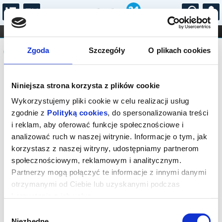
...
KONCERTY
KINO
TEATR
KABARET I
Komunikat
FILHARMONIA
OPERA I BALET
Zgoda
Szczegóły
O plikach cookies
STAND-UP
DLA DZIECI
ONLINE
KARNETY
Sprzedaż biletów on-line na wydarzenie
Niniejsza strona korzysta z plików cookie
została zakończona.
Wykorzystujemy pliki cookie w celu realizacji usług
zgodnie z
Polityką cookies
, do spersonalizowania treści
i reklam, aby oferować funkcje społecznościowe i
analizować ruch w naszej witrynie. Informacje o tym, jak
korzystasz z naszej witryny, udostępniamy partnerom
społecznościowym, reklamowym i analitycznym.
Partnerzy mogą połączyć te informacje z innymi danymi
otrzymanymi od Ciebie lub uzyskanymi podczas
korzystania z ich usług.
Wybór
Niezbędne