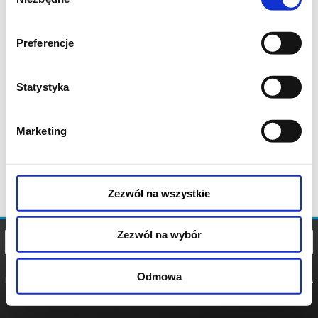
zgody
Preferencje
Statystyka
Marketing
Zezwól na wszystkie
Zezwól na wybór
Odmowa
REGULAMIN
POLITYKA
POLITYKA
COOKIES
PRYWATNOŚCI