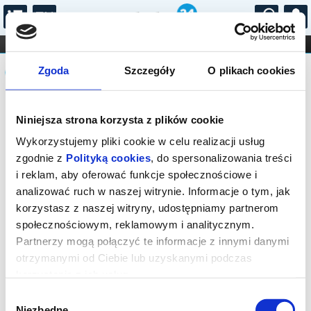
...
KONCERTY
KINO
TEATR
KABARET I
Komunikat
FILHARMONIA
OPERA I BALET
Zgoda
Szczegóły
O plikach cookies
STAND-UP
DLA DZIECI
ONLINE
KARNETY
Sprzedaż biletów on-line na wydarzenie
Niniejsza strona korzysta z plików cookie
została zakończona.
Wykorzystujemy pliki cookie w celu realizacji usług
zgodnie z
Polityką cookies
, do spersonalizowania treści
i reklam, aby oferować funkcje społecznościowe i
analizować ruch w naszej witrynie. Informacje o tym, jak
korzystasz z naszej witryny, udostępniamy partnerom
społecznościowym, reklamowym i analitycznym.
Partnerzy mogą połączyć te informacje z innymi danymi
otrzymanymi od Ciebie lub uzyskanymi podczas
korzystania z ich usług.
Wybór
Niezbędne