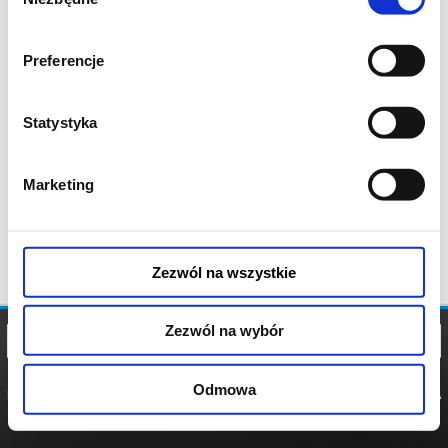
zgody
Preferencje
Statystyka
Marketing
Zezwól na wszystkie
Zezwól na wybór
Odmowa
REGULAMIN
POLITYKA
POLITYKA
COOKIES
PRYWATNOŚCI