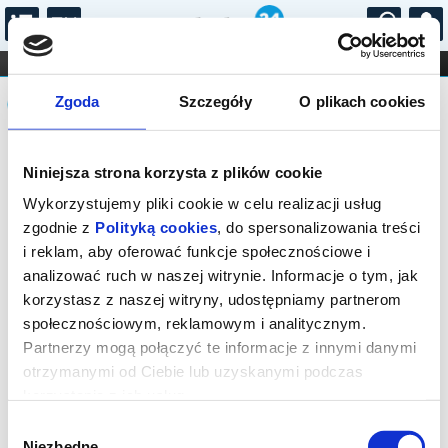
...
KONCERTY
KINO
TEATR
KABARET I
Komunikat
FILHARMONIA
OPERA I BALET
Zgoda
Szczegóły
O plikach cookies
STAND-UP
DLA DZIECI
ONLINE
KARNETY
Sprzedaż biletów on-line na wydarzenie
Niniejsza strona korzysta z plików cookie
została zakończona.
Wykorzystujemy pliki cookie w celu realizacji usług
zgodnie z
Polityką cookies
, do spersonalizowania treści
i reklam, aby oferować funkcje społecznościowe i
analizować ruch w naszej witrynie. Informacje o tym, jak
korzystasz z naszej witryny, udostępniamy partnerom
społecznościowym, reklamowym i analitycznym.
Partnerzy mogą połączyć te informacje z innymi danymi
otrzymanymi od Ciebie lub uzyskanymi podczas
korzystania z ich usług.
Wybór
Niezbędne