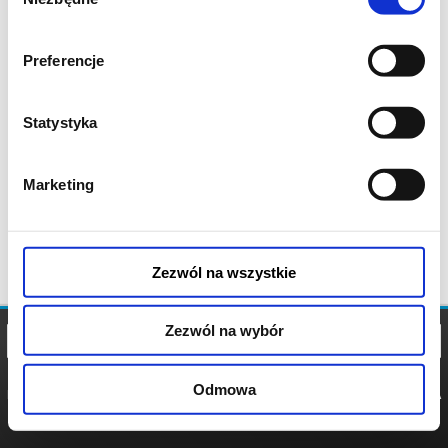
zgody
Preferencje
Statystyka
Marketing
Zezwól na wszystkie
Zezwól na wybór
Odmowa
REGULAMIN
POLITYKA
POLITYKA
COOKIES
PRYWATNOŚCI