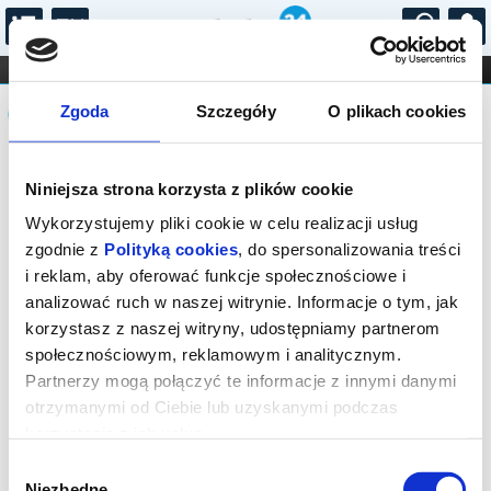
...
KONCERTY
KINO
TEATR
KABARET I
Komunikat
FILHARMONIA
OPERA I BALET
Zgoda
Szczegóły
O plikach cookies
STAND-UP
DLA DZIECI
ONLINE
KARNETY
Sprzedaż biletów on-line na wydarzenie
Niniejsza strona korzysta z plików cookie
została zakończona.
Wykorzystujemy pliki cookie w celu realizacji usług
zgodnie z
Polityką cookies
, do spersonalizowania treści
i reklam, aby oferować funkcje społecznościowe i
analizować ruch w naszej witrynie. Informacje o tym, jak
korzystasz z naszej witryny, udostępniamy partnerom
społecznościowym, reklamowym i analitycznym.
Partnerzy mogą połączyć te informacje z innymi danymi
otrzymanymi od Ciebie lub uzyskanymi podczas
korzystania z ich usług.
Wybór
Niezbędne