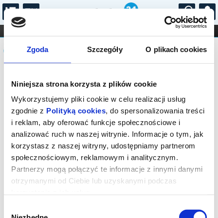
...
KONCERTY
KINO
TEATR
KABARET I
Komunikat
FILHARMONIA
OPERA I BALET
Zgoda
Szczegóły
O plikach cookies
STAND-UP
DLA DZIECI
ONLINE
KARNETY
Sprzedaż biletów on-line na wydarzenie
Niniejsza strona korzysta z plików cookie
została zakończona.
Wykorzystujemy pliki cookie w celu realizacji usług
zgodnie z
Polityką cookies
, do spersonalizowania treści
i reklam, aby oferować funkcje społecznościowe i
analizować ruch w naszej witrynie. Informacje o tym, jak
korzystasz z naszej witryny, udostępniamy partnerom
społecznościowym, reklamowym i analitycznym.
Partnerzy mogą połączyć te informacje z innymi danymi
otrzymanymi od Ciebie lub uzyskanymi podczas
korzystania z ich usług.
Wybór
Niezbędne