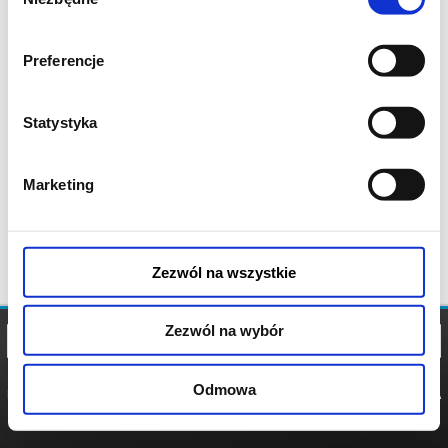
zgody
Preferencje
Statystyka
Marketing
Zezwól na wszystkie
Zezwól na wybór
Odmowa
REGULAMIN
POLITYKA
POLITYKA
COOKIES
PRYWATNOŚCI