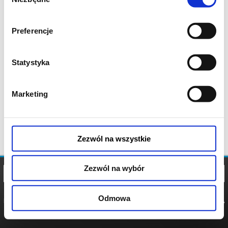
zgody
Preferencje
Statystyka
Marketing
Zezwól na wszystkie
Zezwól na wybór
Odmowa
REGULAMIN
POLITYKA
POLITYKA
COOKIES
PRYWATNOŚCI