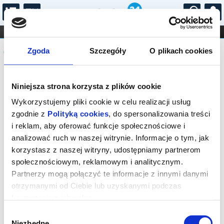
...
KONCERTY
KINO
TEATR
KABARET I
Komunikat
FILHARMONIA
OPERA I BALET
Zgoda
Szczegóły
O plikach cookies
STAND-UP
DLA DZIECI
ONLINE
KARNETY
Sprzedaż biletów on-line na wydarzenie
Niniejsza strona korzysta z plików cookie
została zakończona.
Wykorzystujemy pliki cookie w celu realizacji usług
zgodnie z
Polityką cookies
, do spersonalizowania treści
i reklam, aby oferować funkcje społecznościowe i
analizować ruch w naszej witrynie. Informacje o tym, jak
korzystasz z naszej witryny, udostępniamy partnerom
społecznościowym, reklamowym i analitycznym.
Partnerzy mogą połączyć te informacje z innymi danymi
otrzymanymi od Ciebie lub uzyskanymi podczas
korzystania z ich usług.
Wybór
Niezbędne