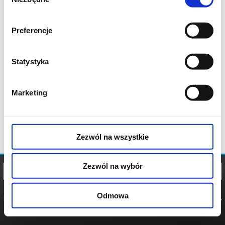
zgody
Preferencje
Statystyka
Marketing
Zezwól na wszystkie
Zezwól na wybór
Odmowa
REGULAMIN
POLITYKA
POLITYKA
COOKIES
PRYWATNOŚCI