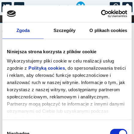
...
KONCERTY
KINO
TEATR
KABARET I
Komunikat
FILHARMONIA
OPERA I BALET
Zgoda
Szczegóły
O plikach cookies
STAND-UP
DLA DZIECI
ONLINE
KARNETY
Sprzedaż biletów on-line na wydarzenie
Niniejsza strona korzysta z plików cookie
została zakończona.
Wykorzystujemy pliki cookie w celu realizacji usług
zgodnie z
Polityką cookies
, do spersonalizowania treści
i reklam, aby oferować funkcje społecznościowe i
analizować ruch w naszej witrynie. Informacje o tym, jak
korzystasz z naszej witryny, udostępniamy partnerom
społecznościowym, reklamowym i analitycznym.
Partnerzy mogą połączyć te informacje z innymi danymi
otrzymanymi od Ciebie lub uzyskanymi podczas
korzystania z ich usług.
Wybór
Niezbędne