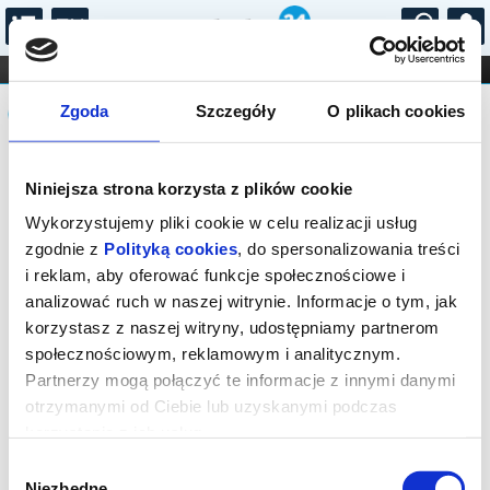
...
KONCERTY
KINO
TEATR
KABARET I
Komunikat
FILHARMONIA
OPERA I BALET
Zgoda
Szczegóły
O plikach cookies
STAND-UP
DLA DZIECI
ONLINE
KARNETY
Sprzedaż biletów on-line na wydarzenie
Niniejsza strona korzysta z plików cookie
została zakończona.
Wykorzystujemy pliki cookie w celu realizacji usług
zgodnie z
Polityką cookies
, do spersonalizowania treści
i reklam, aby oferować funkcje społecznościowe i
analizować ruch w naszej witrynie. Informacje o tym, jak
korzystasz z naszej witryny, udostępniamy partnerom
społecznościowym, reklamowym i analitycznym.
Partnerzy mogą połączyć te informacje z innymi danymi
otrzymanymi od Ciebie lub uzyskanymi podczas
korzystania z ich usług.
Wybór
Niezbędne