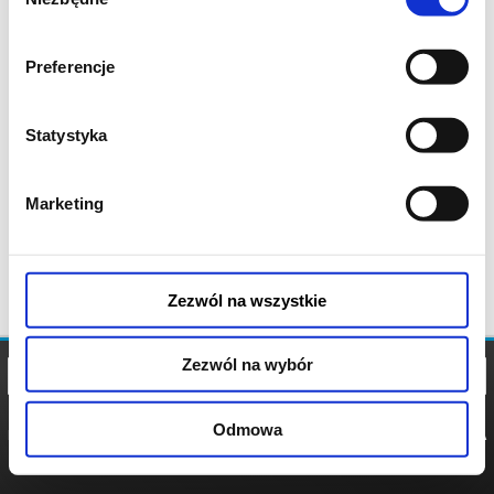
zgody
Preferencje
Statystyka
Marketing
Zezwól na wszystkie
Zezwól na wybór
Odmowa
REGULAMIN
POLITYKA
POLITYKA
COOKIES
PRYWATNOŚCI