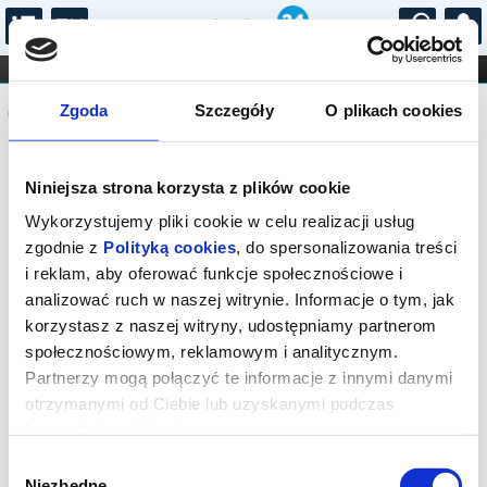
...
KONCERTY
KINO
TEATR
KABARET I
Komunikat
FILHARMONIA
OPERA I BALET
Zgoda
Szczegóły
O plikach cookies
STAND-UP
DLA DZIECI
ONLINE
KARNETY
Sprzedaż biletów on-line na wydarzenie
Niniejsza strona korzysta z plików cookie
została zakończona.
Wykorzystujemy pliki cookie w celu realizacji usług
zgodnie z
Polityką cookies
, do spersonalizowania treści
i reklam, aby oferować funkcje społecznościowe i
analizować ruch w naszej witrynie. Informacje o tym, jak
korzystasz z naszej witryny, udostępniamy partnerom
społecznościowym, reklamowym i analitycznym.
Partnerzy mogą połączyć te informacje z innymi danymi
otrzymanymi od Ciebie lub uzyskanymi podczas
korzystania z ich usług.
Wybór
Niezbędne