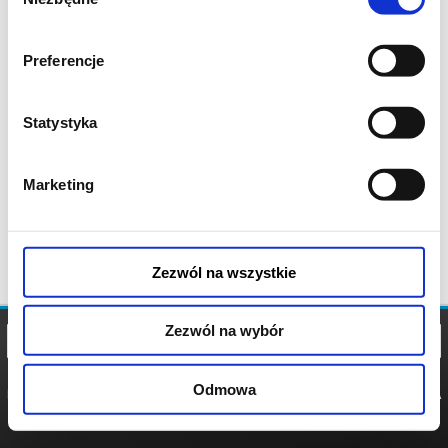
zgody
Preferencje
Statystyka
Marketing
Zezwól na wszystkie
Zezwól na wybór
Odmowa
REGULAMIN
POLITYKA
POLITYKA
COOKIES
PRYWATNOŚCI