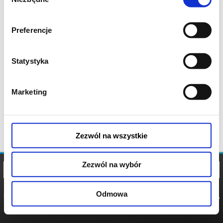
zgody
Preferencje
Statystyka
Marketing
Zezwól na wszystkie
Zezwól na wybór
Odmowa
REGULAMIN
POLITYKA
POLITYKA
COOKIES
PRYWATNOŚCI