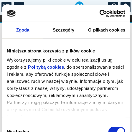
...
KONCERTY
KINO
TEATR
KABARET I
Komunikat
FILHARMONIA
OPERA I BALET
Zgoda
Szczegóły
O plikach cookies
STAND-UP
DLA DZIECI
ONLINE
KARNETY
Sprzedaż biletów on-line na wydarzenie
Niniejsza strona korzysta z plików cookie
została zakończona.
Wykorzystujemy pliki cookie w celu realizacji usług
zgodnie z
Polityką cookies
, do spersonalizowania treści
i reklam, aby oferować funkcje społecznościowe i
analizować ruch w naszej witrynie. Informacje o tym, jak
korzystasz z naszej witryny, udostępniamy partnerom
społecznościowym, reklamowym i analitycznym.
Partnerzy mogą połączyć te informacje z innymi danymi
otrzymanymi od Ciebie lub uzyskanymi podczas
korzystania z ich usług.
Wybór
Niezbędne