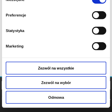
zgody
Preferencje
Statystyka
Marketing
Zezwól na wszystkie
Zezwól na wybór
Odmowa
REGULAMIN
POLITYKA
POLITYKA
COOKIES
PRYWATNOŚCI