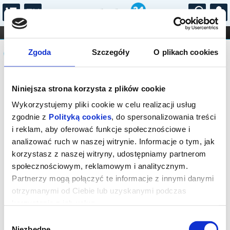
...
KONCERTY
KINO
TEATR
KABARET I
Komunikat
FILHARMONIA
OPERA I BALET
Zgoda
Szczegóły
O plikach cookies
STAND-UP
DLA DZIECI
ONLINE
KARNETY
Sprzedaż on-line została zakończona,
Niniejsza strona korzysta z plików cookie
sprawdź dostępność biletów w kasie.
Wykorzystujemy pliki cookie w celu realizacji usług
zgodnie z
Polityką cookies
, do spersonalizowania treści
i reklam, aby oferować funkcje społecznościowe i
analizować ruch w naszej witrynie. Informacje o tym, jak
korzystasz z naszej witryny, udostępniamy partnerom
społecznościowym, reklamowym i analitycznym.
Partnerzy mogą połączyć te informacje z innymi danymi
otrzymanymi od Ciebie lub uzyskanymi podczas
korzystania z ich usług.
Wybór
Niezbędne