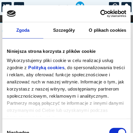
...
KONCERTY
KINO
TEATR
KABARET I
Komunikat
FILHARMONIA
OPERA I BALET
Zgoda
Szczegóły
O plikach cookies
STAND-UP
DLA DZIECI
ONLINE
KARNETY
Sprzedaż on-line została zakończona,
Niniejsza strona korzysta z plików cookie
sprawdź dostępność biletów w kasie.
Wykorzystujemy pliki cookie w celu realizacji usług
zgodnie z
Polityką cookies
, do spersonalizowania treści
i reklam, aby oferować funkcje społecznościowe i
analizować ruch w naszej witrynie. Informacje o tym, jak
korzystasz z naszej witryny, udostępniamy partnerom
społecznościowym, reklamowym i analitycznym.
Partnerzy mogą połączyć te informacje z innymi danymi
otrzymanymi od Ciebie lub uzyskanymi podczas
korzystania z ich usług.
Wybór
Niezbędne