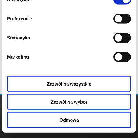
zgody
Preferencje
Statystyka
Marketing
Zezwól na wszystkie
Zezwól na wybór
Odmowa
REGULAMIN
POLITYKA
POLITYKA
COOKIES
PRYWATNOŚCI