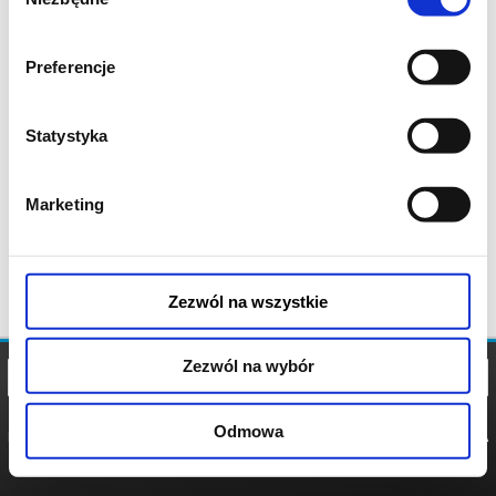
zgody
Preferencje
Statystyka
Marketing
Zezwól na wszystkie
Zezwól na wybór
Odmowa
REGULAMIN
POLITYKA
POLITYKA
COOKIES
PRYWATNOŚCI