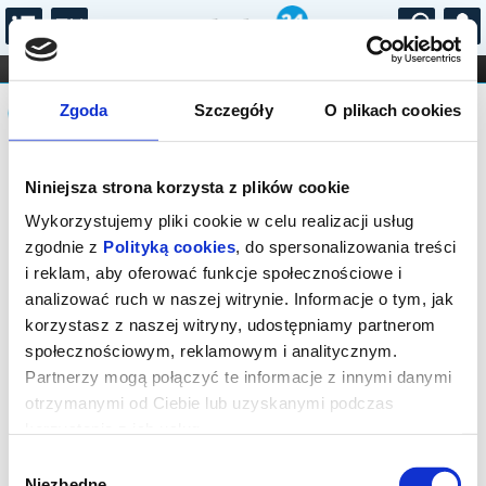
...
KONCERTY
KINO
TEATR
KABARET I
Komunikat
FILHARMONIA
OPERA I BALET
Zgoda
Szczegóły
O plikach cookies
STAND-UP
DLA DZIECI
ONLINE
KARNETY
Sprzedaż on-line została zakończona,
Niniejsza strona korzysta z plików cookie
sprawdź dostępność biletów w kasie.
Wykorzystujemy pliki cookie w celu realizacji usług
zgodnie z
Polityką cookies
, do spersonalizowania treści
i reklam, aby oferować funkcje społecznościowe i
analizować ruch w naszej witrynie. Informacje o tym, jak
korzystasz z naszej witryny, udostępniamy partnerom
społecznościowym, reklamowym i analitycznym.
Partnerzy mogą połączyć te informacje z innymi danymi
otrzymanymi od Ciebie lub uzyskanymi podczas
korzystania z ich usług.
Wybór
Niezbędne