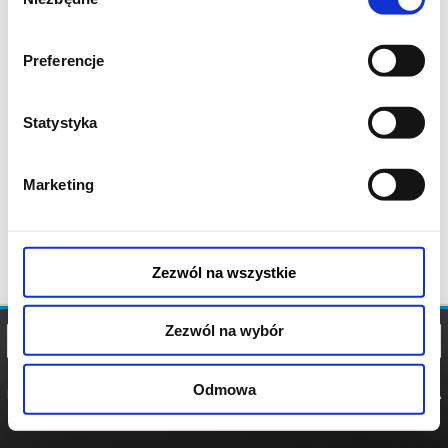
zgody
Preferencje
Statystyka
Marketing
Zezwól na wszystkie
Zezwól na wybór
Odmowa
REGULAMIN
POLITYKA
POLITYKA
COOKIES
PRYWATNOŚCI