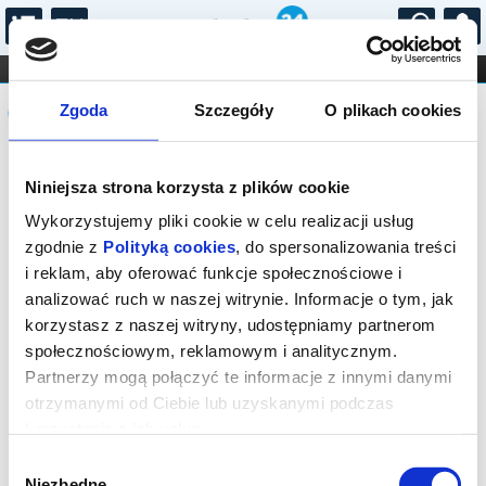
...
KONCERTY
KINO
TEATR
KABARET I
Komunikat
FILHARMONIA
OPERA I BALET
Zgoda
Szczegóły
O plikach cookies
STAND-UP
DLA DZIECI
ONLINE
KARNETY
Sprzedaż on-line została zakończona,
Niniejsza strona korzysta z plików cookie
sprawdź dostępność biletów w kasie.
Wykorzystujemy pliki cookie w celu realizacji usług
zgodnie z
Polityką cookies
, do spersonalizowania treści
i reklam, aby oferować funkcje społecznościowe i
analizować ruch w naszej witrynie. Informacje o tym, jak
korzystasz z naszej witryny, udostępniamy partnerom
społecznościowym, reklamowym i analitycznym.
Partnerzy mogą połączyć te informacje z innymi danymi
otrzymanymi od Ciebie lub uzyskanymi podczas
korzystania z ich usług.
Wybór
Niezbędne