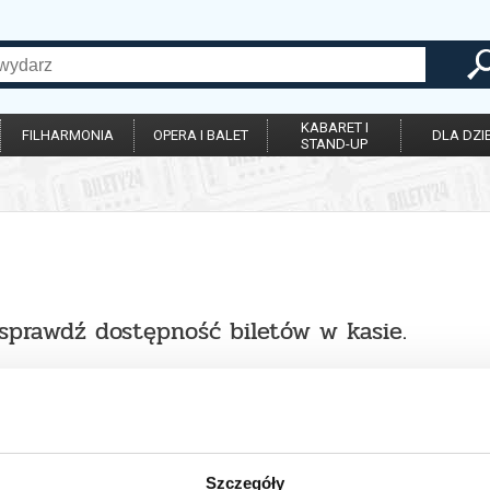
KABARET I
FILHARMONIA
OPERA I BALET
DLA DZIE
STAND-UP
 sprawdź dostępność biletów w kasie.
Szczegóły