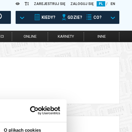
ZAREJESTRUJ SIĘ
ZALOGUJ SIĘ
PL
/
EN
KIEDY?
GDZIE?
CO?
CI
ONLINE
KARNETY
INNE
O plikach cookies