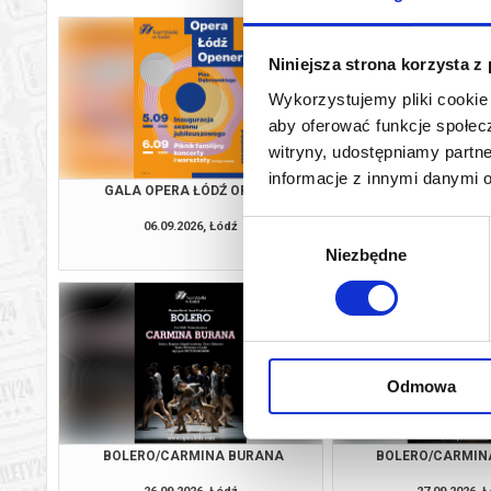
Niniejsza strona korzysta z
Wykorzystujemy pliki cookie 
aby oferować funkcje społecz
witryny, udostępniamy part
informacje z innymi danymi 
GALA OPERA ŁÓDŹ OPENER
CARME
06.09.2026, Łódź
18.09.2026, 
Wybór
kup bilet
Niezbędne
zgody
Odmowa
BOLERO/CARMINA BURANA
BOLERO/CARMIN