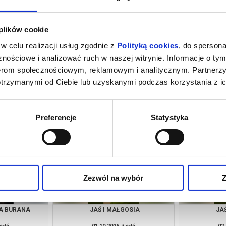
 plików cookie
w celu realizacji usług zgodnie z
Polityką cookies
, do spersona
nościowe i analizować ruch w naszej witrynie. Informacje o tym
nerom społecznościowym, reklamowym i analitycznym. Partnerz
otrzymanymi od Ciebie lub uzyskanymi podczas korzystania z ic
N
CARMEN
Łódź
19.09.2026, Łódź
20.
kup bilet
kup bilet
Preferencje
Statystyka
Zezwól na wybór
Z
A BURANA
JAŚ I MAŁGOSIA
JA