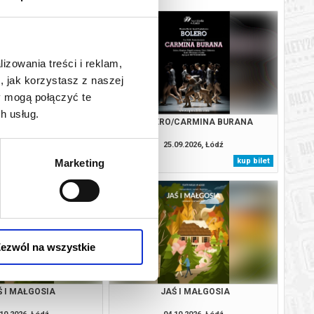
lizowania treści i reklam,
, jak korzystasz z naszej
y mogą połączyć te
h usług.
CARMEN
BOLERO/CARMINA BURANA
09.2026, Łódź
25.09.2026, Łódź
kup bilet
kup bilet
Marketing
ezwól na wszystkie
Ś I MAŁGOSIA
JAŚ I MAŁGOSIA