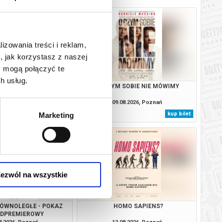
lizowania treści i reklam,
, jak korzystasz z naszej
y mogą połączyć te
h usług.
APROSZENIE
O CZYM SOBIE NIE MÓWIMY
8.2026, Poznań
09.08.2026, Poznań
kup bilet
kup bilet
Marketing
ezwól na wszystkie
RÓWNOLEGŁE - POKAZ
HOMO SAPIENS?
EDPREMIEROWY