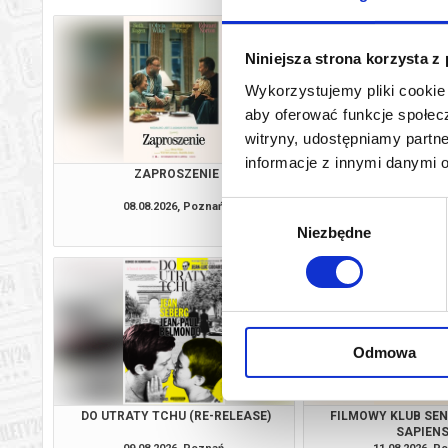
Niniejsza strona korzysta z
Wykorzystujemy pliki cookie 
aby oferować funkcje społecz
witryny, udostępniamy part
informacje z innymi danymi 
ZAPROSZENIE
GORZKIE ŚWIĘTA
PRZEDPREMI
08.08.2026, Poznań
08.08.2026, P
Wybór
kup bilet
Niezbędne
zgody
Odmowa
DO UTRATY TCHU (RE-RELEASE)
FILMOWY KLUB SE
SAPIEN