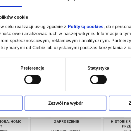
 plików cookie
w celu realizacji usług zgodnie z
Polityką cookies
, do spersona
nościowe i analizować ruch w naszej witrynie. Informacje o tym
nerom społecznościowym, reklamowym i analitycznym. Partnerz
otrzymanymi od Ciebie lub uzyskanymi podczas korzystania z ic
 - POKAZ
O CZYM SOBIE NIE MÓWIMY
Z
EROWY
oznań
08.08.2026, Poznań
09.0
kup bilet
kup bilet
Preferencje
Statystyka
Zezwól na wybór
Z
NIORA: HOMO
ZAPROSZENIE
HISTORIE 
S?
PRZ