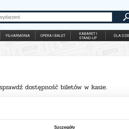
KABARET I
FILHARMONIA
OPERA I BALET
DLA DZIE
STAND-UP
 sprawdź dostępność biletów w kasie.
Szczegóły