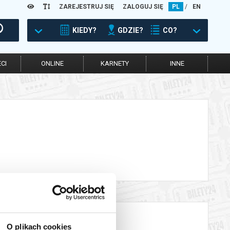
ZAREJESTRUJ SIĘ
ZALOGUJ SIĘ
PL
/
EN
KIEDY?
GDZIE?
CO?
CI
ONLINE
KARNETY
INNE
O plikach cookies