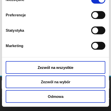
zgody
Preferencje
Statystyka
Marketing
Zezwól na wszystkie
Zezwól na wybór
Odmowa
REGULAMIN
POLITYKA
POLITYKA
COOKIES
PRYWATNOŚCI