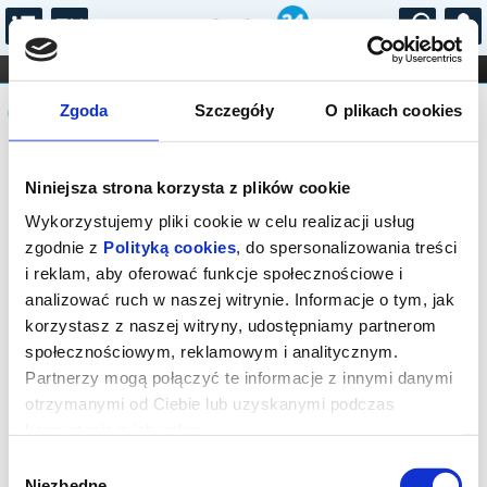
...
KONCERTY
KINO
TEATR
KABARET I
Komunikat
FILHARMONIA
OPERA I BALET
Zgoda
Szczegóły
O plikach cookies
STAND-UP
DLA DZIECI
ONLINE
KARNETY
Sprzedaż on-line została zakończona,
Niniejsza strona korzysta z plików cookie
sprawdź dostępność biletów w kasie.
Wykorzystujemy pliki cookie w celu realizacji usług
zgodnie z
Polityką cookies
, do spersonalizowania treści
i reklam, aby oferować funkcje społecznościowe i
analizować ruch w naszej witrynie. Informacje o tym, jak
korzystasz z naszej witryny, udostępniamy partnerom
społecznościowym, reklamowym i analitycznym.
Partnerzy mogą połączyć te informacje z innymi danymi
otrzymanymi od Ciebie lub uzyskanymi podczas
korzystania z ich usług.
Wybór
Niezbędne