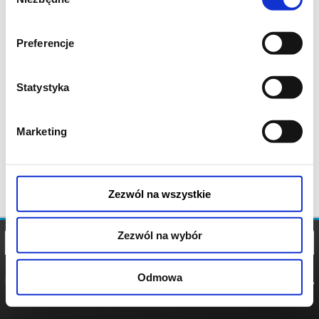
zgody
Preferencje
Statystyka
Marketing
Zezwól na wszystkie
Zezwól na wybór
Odmowa
REGULAMIN
POLITYKA
POLITYKA
COOKIES
PRYWATNOŚCI