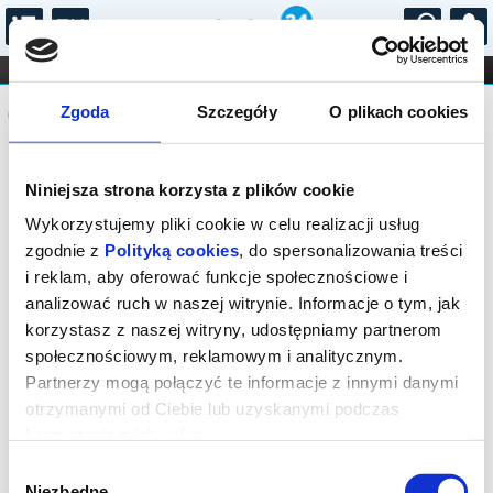
...
KONCERTY
KINO
TEATR
KABARET I
Komunikat
FILHARMONIA
OPERA I BALET
Zgoda
Szczegóły
O plikach cookies
STAND-UP
DLA DZIECI
ONLINE
KARNETY
Sprzedaż on-line została zakończona,
Niniejsza strona korzysta z plików cookie
sprawdź dostępność biletów w kasie.
Wykorzystujemy pliki cookie w celu realizacji usług
zgodnie z
Polityką cookies
, do spersonalizowania treści
i reklam, aby oferować funkcje społecznościowe i
analizować ruch w naszej witrynie. Informacje o tym, jak
korzystasz z naszej witryny, udostępniamy partnerom
społecznościowym, reklamowym i analitycznym.
Partnerzy mogą połączyć te informacje z innymi danymi
otrzymanymi od Ciebie lub uzyskanymi podczas
korzystania z ich usług.
Wybór
Niezbędne